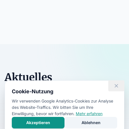
Aktuelles
Cookie-Nutzung
Aktuelle Nachrichten, Veranstaltungen und
Ankündigungen der Kulturplattform.
Wir verwenden Google Analytics-Cookies zur Analyse
des Website-Traffics. Wir bitten Sie um Ihre
Alle ansehen
Einwilligung, bevor wir fortfahren.
Mehr erfahren
Akzeptieren
Ablehnen