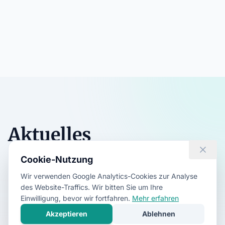
Aktuelles
Cookie-Nutzung
Aktuelle Nachrichten, Veranstaltungen und
Ankündigungen der Kulturplattform.
Wir verwenden Google Analytics-Cookies zur Analyse
des Website-Traffics. Wir bitten Sie um Ihre
Alle ansehen
Einwilligung, bevor wir fortfahren.
Mehr erfahren
Akzeptieren
Ablehnen