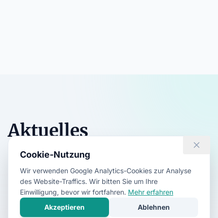
Aktuelles
Cookie-Nutzung
Aktuelle Nachrichten, Veranstaltungen und
Ankündigungen der Kulturplattform.
Wir verwenden Google Analytics-Cookies zur Analyse
des Website-Traffics. Wir bitten Sie um Ihre
Alle ansehen
Einwilligung, bevor wir fortfahren.
Mehr erfahren
Akzeptieren
Ablehnen